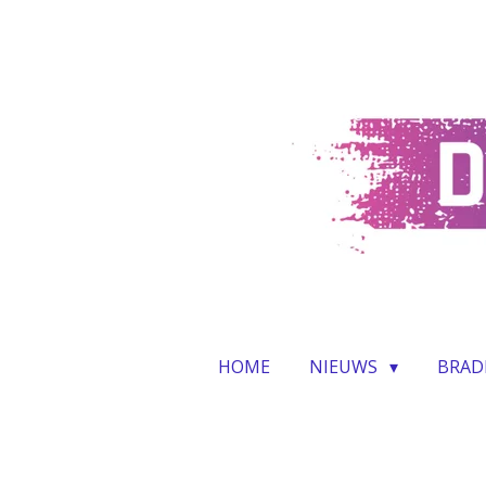
Ga
direct
naar
de
hoofdinhoud
HOME
NIEUWS
BRAD