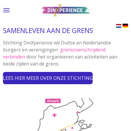
Ga
direct
naar
de
SAMENLEVEN AAN DE GRENS
hoofdinhoud
Stichting DinXperience wil Duitse en Nederlandse
burgers en verenigingen
grensoverschrijdend
verbinden
door het organiseren van activiteiten aan
beide zijden van de grens.
LEES HIER MEER OVER ONZE STICHTING