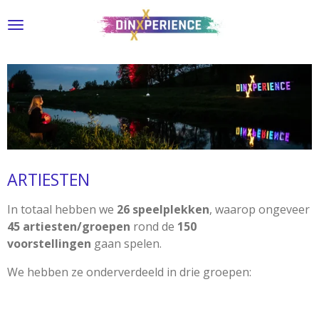
Ga
direct
naar
de
hoofdinhoud
ARTIESTEN
In totaal hebben we
26 speelplekken
, waarop ongeveer
45 artiesten/groepen
rond de
150
voorstellingen
gaan spelen.
We hebben ze onderverdeeld in drie groepen: