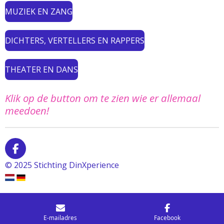
MUZIEK EN ZANG
DICHTERS, VERTELLERS EN RAPPERS
THEATER EN DANS
Klik op de button om te zien wie er allemaal
meedoen!
F
a
© 2025 Stichting DinXperience
c
e
b
o
o
k
E-mailadres
Facebook