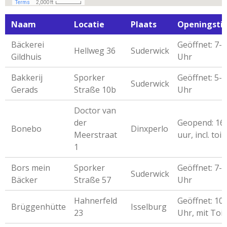
Naam
Locatie
Plaats
Openingsti
Bäckerei
Geöffnet: 7-
Hellweg 36
Suderwick
Gildhuis
Uhr
Bakkerij
Sporker
Geöffnet: 5-
Suderwick
Gerads
Straße 10b
Uhr
Doctor van
der
Geopend: 16
Bonebo
Dinxperlo
Meerstraat
uur, incl. toil
1
Bors mein
Sporker
Geöffnet: 7-
Suderwick
Bäcker
Straße 57
Uhr
Hahnerfeld
Geöffnet: 10
Brüggenhütte
Isselburg
23
Uhr, mit Toil