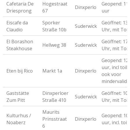
Cafetaria De
Hogestraat
Geopend: 11
Dinxperlo
Driesprong
67
uur
Eiscafe da
Sporker
Geöffnet: 13
Suderwick
Claudio
Straße 10b
Uhr, mit Toil
El Borashon
Geöffnet: 17
Hellweg 38
Suderwick
Steakhouse
Uhr, mit Toil
Geopend: 12
uur, incl toile
Eten bij Rico
Markt 1a
Dinxperlo
ook voor
mindervalide
Gaststätte
Dinxperloer
Geöffnet: 10
Suderwick
Zum Pitt
Straße 410
Uhr, mit Toil
Maurits
Kulturhus /
Geopend: 10
Prinsstraat
Dinxperlo
Noaberz
uur, incl. toil
6