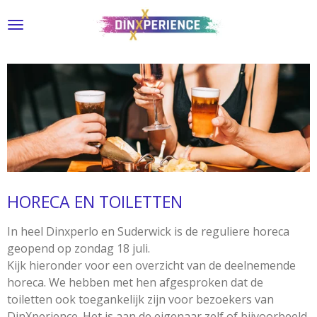
Ga
direct
naar
de
hoofdinhoud
HORECA EN TOILETTEN
In heel Dinxperlo en Suderwick is de reguliere horeca
geopend op zondag 18 juli.
Kijk hieronder voor een overzicht van de deelnemende
horeca. We hebben met hen afgesproken dat de
toiletten ook toegankelijk zijn voor bezoekers van
DinXperience. Het is aan de eigenaar zelf of bijvoorbeeld