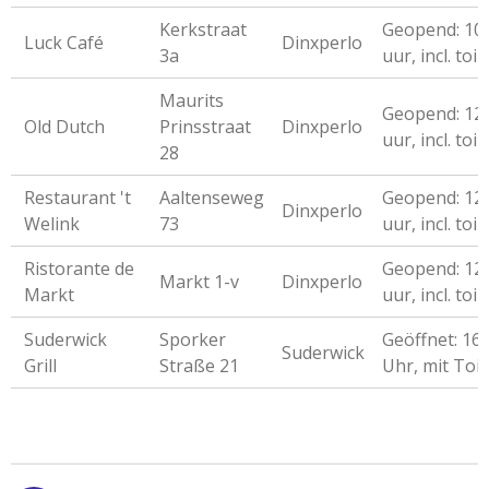
Kerkstraat
Geopend: 10
Luck Café
Dinxperlo
3a
uur, incl. toil
Maurits
Geopend: 12
Old Dutch
Prinsstraat
Dinxperlo
uur, incl. toil
28
Restaurant 't
Aaltenseweg
Geopend: 12
Dinxperlo
Welink
73
uur, incl. toil
Ristorante de
Geopend: 12
Markt 1-v
Dinxperlo
Markt
uur, incl. toil
Suderwick
Sporker
Geöffnet: 16
Suderwick
Grill
Straße 21
Uhr, mit Toil