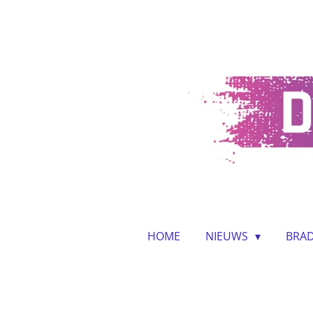
Ga
direct
naar
de
hoofdinhoud
HOME
NIEUWS
BRAD