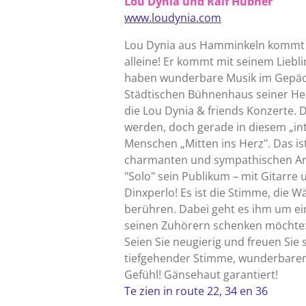
Lou Dynia und Ralf Hübner
www.loudynia.com
Lou Dynia aus Hamminkeln kommt n
alleine! Er kommt mit seinem Liebl
haben wunderbare Musik im Gepäck
Städtischen Bühnenhaus seiner Hei
die Lou Dynia & friends Konzerte.
werden, doch gerade in diesem „int
Menschen „Mitten ins Herz". Das is
charmanten und sympathischen Art
"Solo" sein Publikum – mit Gitarre
Dinxperlo! Es ist die Stimme, die 
berühren. Dabei geht es ihm um ei
seinen Zuhörern schenken möchte:
Seien Sie neugierig und freuen Sie 
tiefgehender Stimme, wunderbarer 
Gefühl! Gänsehaut garantiert!
Te zien in route 22, 34 en 36