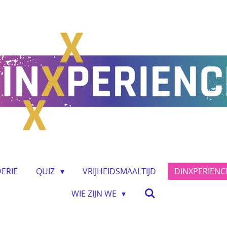
ERIE
QUIZ
VRIJHEIDSMAALTIJD
DINXPERIENC
WIE ZIJN WE