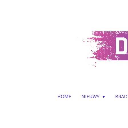
Ga
direct
naar
de
hoofdinhoud
HOME
NIEUWS
BRAD