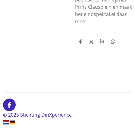
Prins Clausplein en maak
het eindspektakel daar
mee
D
D
S
D
e
e
h
e
l
e
a
l
e
l
r
e
n
e
n
F
a
© 2025 Stichting DinXperience
c
e
b