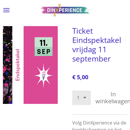
Ga
direct
naar
de
Ticket
hoofdinhoud
Eindspektakel
vrijdag 11
september
€ 5,00
In
winkelwage
Volg DinXperience via de
beeldschermen op het