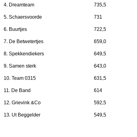
4. Dreamteam
735,5
5. Schaersvoorde
731
6. Buurtjes
722,5
7. De Betwetertjes
659,0
8. Spekkendiekers
649,5
9. Samen sterk
643,0
10. Team 0315
631,5
11. De Band
614
12. Grievink &Co
592,5
13. Ut Beggelder
549,5