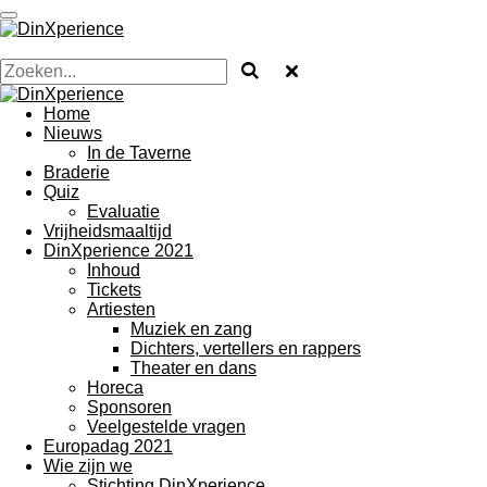
Ga
direct
naar
de
hoofdinhoud
Home
Nieuws
In de Taverne
Braderie
Quiz
Evaluatie
Vrijheidsmaaltijd
DinXperience 2021
Inhoud
Tickets
Artiesten
Muziek en zang
Dichters, vertellers en rappers
Theater en dans
Horeca
Sponsoren
Veelgestelde vragen
Europadag 2021
Wie zijn we
Stichting DinXperience